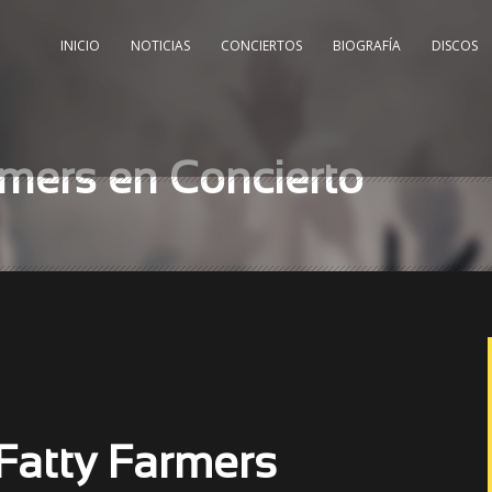
INICIO
NOTICIAS
CONCIERTOS
BIOGRAFÍA
DISCOS
rmers en Concierto
 Fatty Farmers