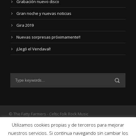
Grabación nuevo disco
Gran noche y nuevas noticias
Gira 2019
Nuevas sorpresas próximamente!!
¡Llegó el Vendaval!
© The Fatty Farmers - Celtic Folk Rock Music
Diseño Web
por The Fatty Farmers
Utilizamos cookies propias y de terceros para mejorar
nuestros servicios. Si continua navegando sin cambiar los