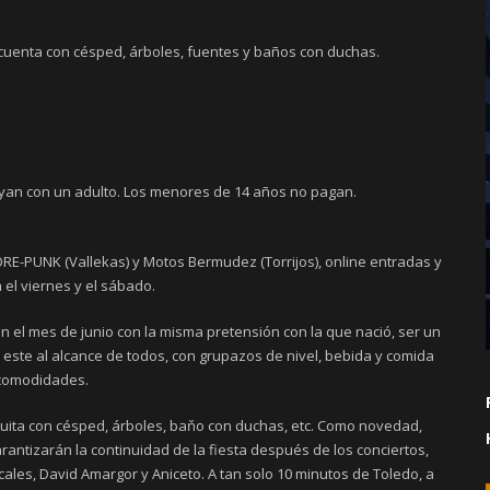
y cuenta con césped, árboles, fuentes y baños con duchas.
yan con un adulto. Los menores de 14 años no pagan.
PUNK (Vallekas) y Motos Bermudez (Torrijos), online entradas y
la el viernes y el sábado.
en el mes de junio con la misma pretensión con la que nació, ser un
ue este al alcance de todos, con grupazos de nivel, bebida y comida
 comodidades.
ta con césped, árboles, baňo con duchas, etc. Como novedad,
antizarán la continuidad de la fiesta después de los conciertos,
locales, David Amargor y Aniceto. A tan solo 10 minutos de Toledo, a