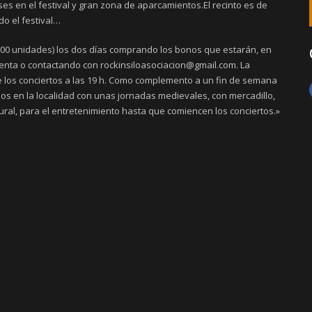
s en el festival y gran zona de aparcamientos.El recinto es de
do el festival…
a 500 unidades) los dos días comprando los bonos que estarán, en
venta o contactando con rockinsiloasociacion@gmail.com. La
de los conciertos a las 19 h. Como complemento a un fin de semana
os en la localidad con unas jornadas medievales, con mercadillo,
ral, para el entretenimiento hasta que comiencen los conciertos.»