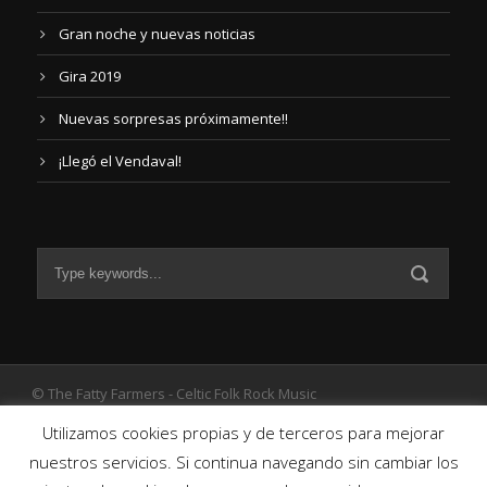
Gran noche y nuevas noticias
Gira 2019
Nuevas sorpresas próximamente!!
¡Llegó el Vendaval!
© The Fatty Farmers - Celtic Folk Rock Music
Diseño Web
por The Fatty Farmers
Utilizamos cookies propias y de terceros para mejorar
nuestros servicios. Si continua navegando sin cambiar los