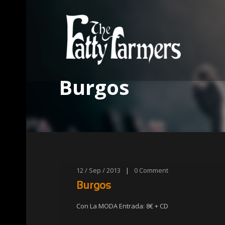
Burgos
12 / Sep / 2013
|
0
Comment
Burgos
Con La MODA Entrada: 8€ + CD