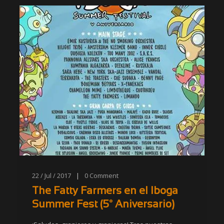
22 / Jul / 2017
|
0
Comment
The Fatty Farmers en el Iboga
Summer Fest (5º Aniversario)