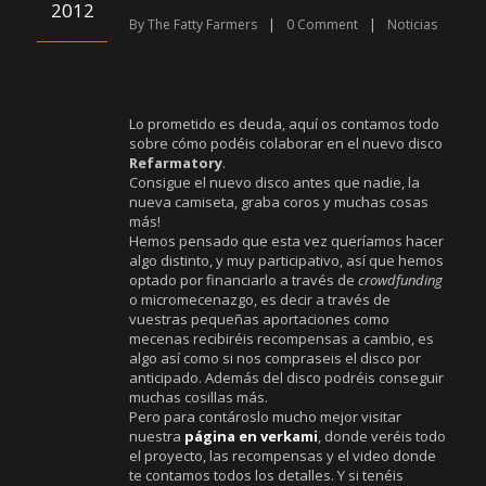
2012
By
The Fatty Farmers
|
0
Comment
|
Noticias
Lo prometido es deuda, aquí os contamos todo
sobre cómo podéis colaborar en el nuevo disco
Refarmatory
.
Consigue el nuevo disco antes que nadie, la
nueva camiseta, graba coros y muchas cosas
más!
Hemos pensado que esta vez queríamos hacer
algo distinto, y muy participativo, así que hemos
optado por financiarlo a través de
crowdfunding
o micromecenazgo, es decir a través de
vuestras pequeñas aportaciones como
mecenas recibiréis recompensas a cambio, es
algo así como si nos compraseis el disco por
anticipado. Además del disco podréis conseguir
muchas cosillas más.
Pero para contároslo mucho mejor visitar
nuestra
página en verkami
, donde veréis todo
el proyecto, las recompensas y el video donde
te contamos todos los detalles. Y si tenéis