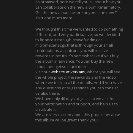
As promised, here we tell you all about how you
can collaborate on the new album Refarmatory.
Get the new album before anyone, the new T-
shirt and much more.
We thought this time we wanted to do something
different, and very participative, so we decided
to finance it through crowdfunding or
micromecenazgo.that is through your small
contributions as patrons you will receive
rewards in return.It´s somewhat like if you buy
the album in advance. You can buy the new
album and get so much more.
Visit our
website at Verkami
, where you will see
the whole project, the rewards and the video
where we tell you all the details. And if you have
any questions or suggestions you can consult
us also there.
We have only 40 days to get it, so we ask for
your participation and support, and help us to
distribute it.
We are very excited about this project because
this album will be great Thank you!!