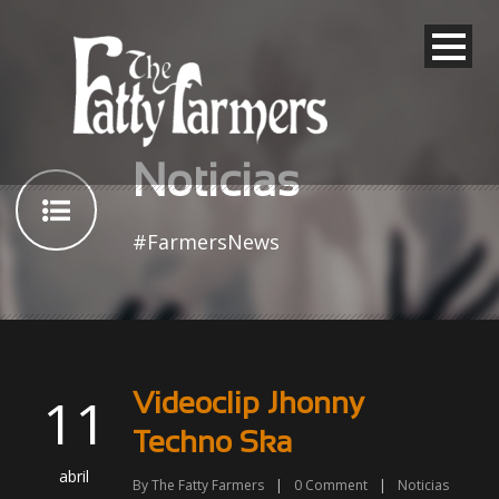
Noticias
#FarmersNews
11
Videoclip Jhonny
Techno Ska
abril
By
The Fatty Farmers
|
0
Comment
|
Noticias